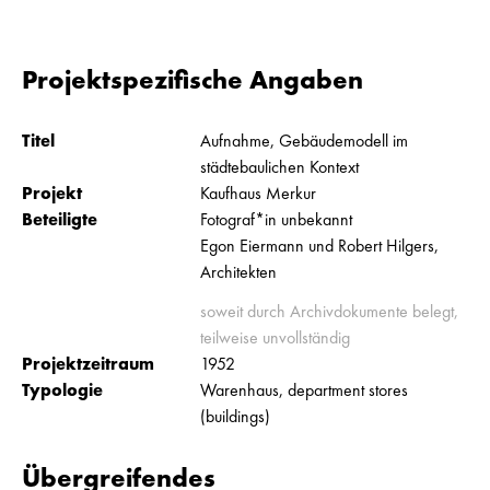
Projektspezifische Angaben
Titel
Aufnahme, Gebäudemodell im
städtebaulichen Kontext
Projekt
Kaufhaus Merkur
Beteiligte
Fotograf*in unbekannt
Egon Eiermann und Robert Hilgers,
Architekten
soweit durch Archivdokumente belegt,
teilweise unvollständig
Projektzeitraum
1952
Typologie
Warenhaus, department stores
(buildings)
Übergreifendes