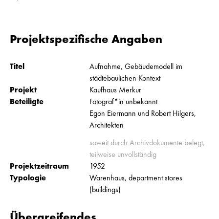
Projektspezifische Angaben
Titel
Aufnahme, Gebäudemodell im
städtebaulichen Kontext
Projekt
Kaufhaus Merkur
Beteiligte
Fotograf*in unbekannt
Egon Eiermann und Robert Hilgers,
Architekten
soweit durch Archivdokumente belegt,
teilweise unvollständig
Projektzeitraum
1952
Typologie
Warenhaus, department stores
(buildings)
Übergreifendes