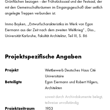
Grünflächen bezogen - der Frühstückssaal und der Festsaal, der
mit den Gemeinschaftsräumen im Eingangsgeschoß über seitlich
angelegte Treppen verbunden ist.
Immo Boyken, „Entwurfscharakteristika im Werk von Egon
Eiermann aus der Zeit nach dem zweiten Weltkrieg“ , Diss.,
Universität Karlsruhe, Fakultät Architektur, Teil III, S. 86
Projektspezifische Angaben
Projekt
Wettbewerb Deutsches Haus Cité
Universitaire
Beteiligte
Egon Eiermann und Robert Hilgers,
Architekten
soweit durch Archivdokumente belegt,
teilweise unvollständig
Projektzeitraum
1953