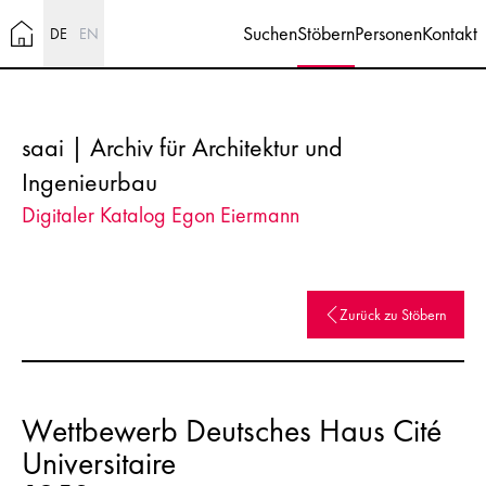
Suchen
Stöbern
Personen
Kontakt
DE
EN
saai | Archiv für Architektur und
Ingenieurbau
Digitaler Katalog Egon Eiermann
Zurück zu Stöbern
Wettbewerb Deutsches Haus Cité
Universitaire