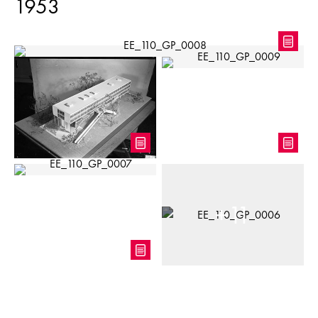
1953
+
11