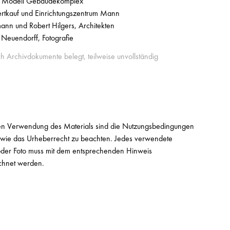
 Modell Gebäudekomplex
rtkauf und Einrichtungszentrum Mann
ann und Robert Hilgers, Architekten
 Neuendorff, Fotografie
ch Archivdokumente belegt, teilweise unvollständig
en Verwendung des Materials sind die Nutzungsbedingungen
owie das Urheberrecht zu beachten. Jedes verwendete
t oder Foto muss mit dem entsprechenden Hinweis
chnet werden.