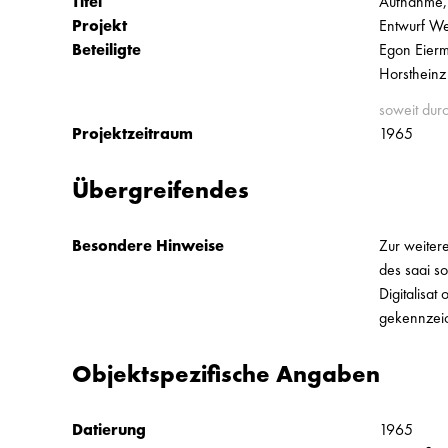
Titel
Aufnahme,
Projekt
Entwurf We
Beteiligte
Egon Eierm
Horstheinz
soweit dur
Projektzeitraum
1965
Übergreifendes
Besondere Hinweise
Zur weiter
des saai s
Digitalisa
gekennzei
Objektspezifische Angaben
Datierung
1965