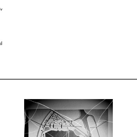
iv
nd