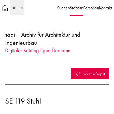
Suchen
Stöbern
Personen
Kontakt
DE
EN
saai | Archiv für Architektur und
Ingenieurbau
Digitaler Katalog Egon Eiermann
Zurück zum Projekt
SE 119 Stuhl