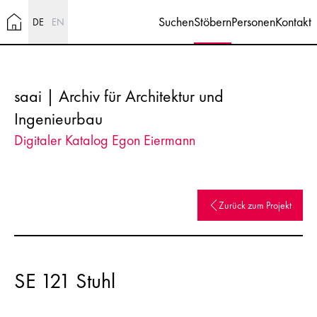
Suchen
Stöbern
Personen
Kontakt
DE
EN
saai | Archiv für Architektur und
Ingenieurbau
Digitaler Katalog Egon Eiermann
Zurück zum Projekt
SE 121 Stuhl