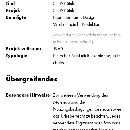
Titel
SE 121 Stuhl
Projekt
SE 121 Stuhl
Beteiligte
Egon Eiermann, Design
Wilde + Spieth, Produktion
soweit durch Archivdokumente belegt,
teilweise unvollständig
Projektzeitraum
1960
Typologie
Einfacher Stuhl mit Rückenlehne, side
chairs
Übergreifendes
Besondere Hinweise
Zur weiteren Verwendung des
Materials sind die
Nutzungsbedingungen des saai sowie
das Urheberrecht zu beachten. Jedes
verwendete Digitalisat oder Foto muss
mit dem entsprechenden Hinweis