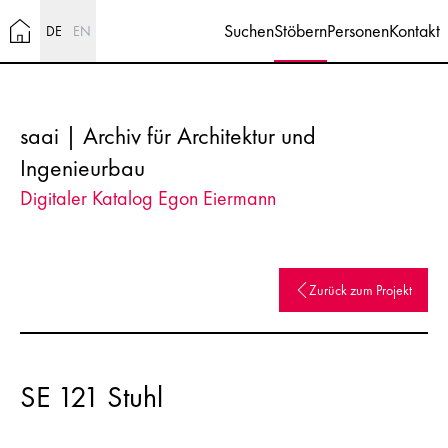
Suchen
Stöbern
Personen
Kontakt
DE
EN
saai | Archiv für Architektur und
Ingenieurbau
Digitaler Katalog Egon Eiermann
Zurück zum Projekt
SE 121 Stuhl