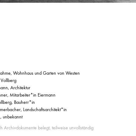
ahme, Wohnhaus und Garten von Westen
Vollberg
ann, Architektur
hner, Mitarbeiter*in Eiermann
llberg, Bauherr*in
erbacher, Landschaftsarchitekt*in
n, unbekannt
ch Archivdokumente belegt, teilweise unvollständig
2