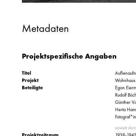
Metadaten
Projektspezifische Angaben
Titel
Außenaufn
Projekt
Wohnhaus 
Beteiligte
Egon Eierm
Rudolf Büc
Günther Vo
Herta Hamm
Fotograf*i
soweit dur
Projektzeitraum
1938-194