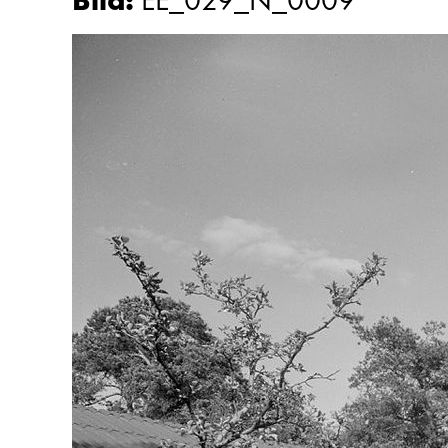
Bild
:
EE_029_N_0009