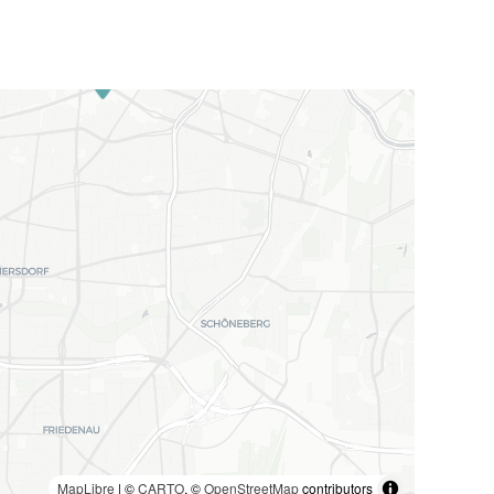
MapLibre
| ©
CARTO
, ©
OpenStreetMap
contributors