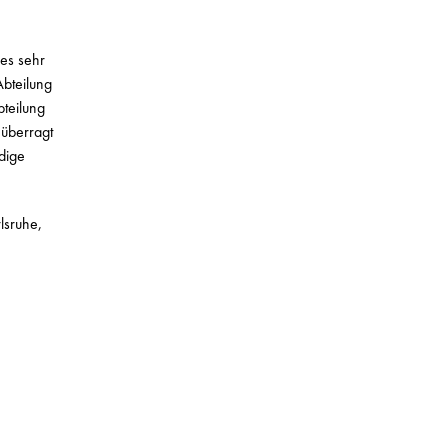
es sehr
bteilung
bteilung
 überragt
dige
lsruhe,