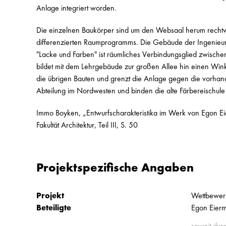
Anlage integriert worden.
Die einzelnen Baukörper sind um den Websaal herum rechtwi
differenzierten Raumprogramms. Die Gebäude der Ingenieur
"Lacke und Farben" ist räumliches Verbindungsglied zwische
bildet mit dem Lehrgebäude zur großen Allee hin einen Winkel
die übrigen Bauten und grenzt die Anlage gegen die vorha
Abteilung im Nordwesten und binden die alte Färbereischule
Immo Boyken, „Entwurfscharakteristika im Werk von Egon Eier
Fakultät Architektur, Teil III, S. 50
Projektspezifische Angaben
Projekt
Wettbewerb
Beteiligte
Egon Eierm
soweit dur