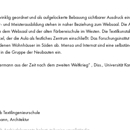
nklig geordnet und als aufgelockerte Bebauung sichtbarer Ausdruck ein
- und Meisterausbildung stehen in naher Beziehung zum Websaal. Die A
n dem Websaal und der alten Färbereischule im Westen. Die Textilkunsta
, der die Aula als festliches Zentrum einschließt. Das Forschungsinstitut
ndenen Wohnhäuser im Süden ab. Mensa und Internat sind eine selbstän
 in die Gruppe der Neubauten ein.
mann aus der Zeit nach dem zweiten Weltkrieg“ , Diss., Universität Kar
 Textilingenieurschule
ann, Architektur
ch Archivdokumente belegt, teilweise unvollständig