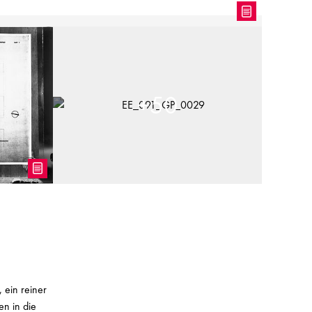
+
50
 ein reiner
en in die