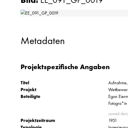
Bild
:
EE_091_GP_0019
Metadaten
Projektspezifische Angaben
Titel
Aufnahme,
Projekt
Wettbewerb
Beteiligte
Egon Eierm
Fotogra*in
soweit dur
Projektzeitraum
1951
Typologie
Ingenieursc