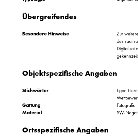
Übergreifendes
Besondere Hinweise
Zur weiter
des saai s
Digitalisa
gekennzei
Objektspezifische Angaben
Stichwörter
Egon Eier
Wettbewer
Gattung
Fotografie
Material
SW-Negativ
Ortsspezifische Angaben