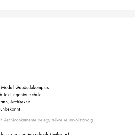
 Modell Gebäudekomplex
 Textilingenieurschule
ann, Architektur
 unbekannt
ch Archivdokumente belegt, teilweise unvollständig
hule, engineering schools (buildings)