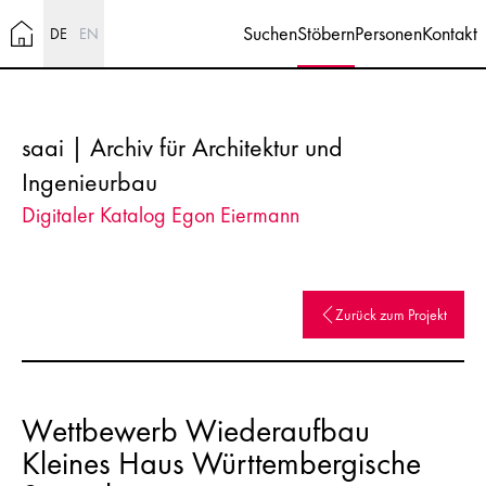
Suchen
Stöbern
Personen
Kontakt
DE
EN
saai | Archiv für Architektur und
Ingenieurbau
Digitaler Katalog Egon Eiermann
Zurück zum Projekt
Wettbewerb Wiederaufbau
Kleines Haus Württembergische