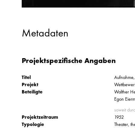
Metadaten
Projektspezifische Angaben
Titel
Aufnahme,
Projekt
Wettbewerb
Beteiligte
Walther He
Egon Eierm
soweit dur
Projektzeitraum
1952
Typologie
Theater, th