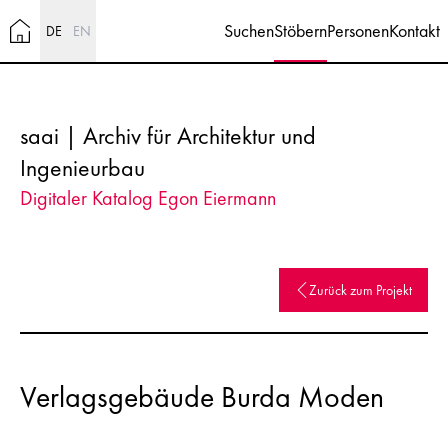
Suchen
Stöbern
Personen
Kontakt
DE
EN
saai | Archiv für Architektur und
Ingenieurbau
Digitaler Katalog Egon Eiermann
Zurück zum Projekt
Verlagsgebäude Burda Moden