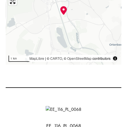
MapLibre
| ©
CARTO
, ©
OpenStreetMap
contributors
1 km
EE_116_PL_0068