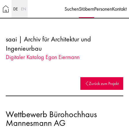
Suchen
Stöbern
Personen
Kontakt
DE
EN
saai | Archiv für Architektur und
Ingenieurbau
Digitaler Katalog Egon Eiermann
Zurück zum Projekt
Wettbewerb Bürohochhaus
Mannesmann AG