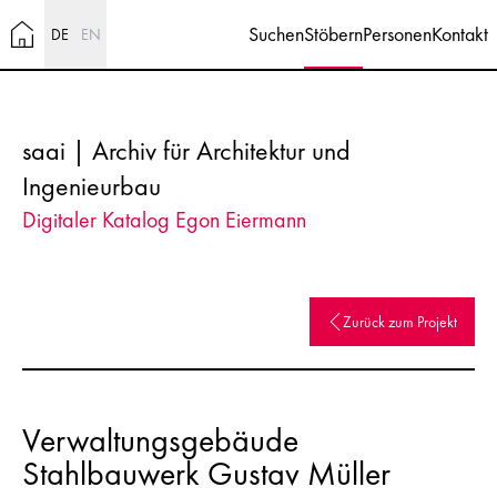
Suchen
Stöbern
Personen
Kontakt
DE
EN
saai | Archiv für Architektur und
Ingenieurbau
Digitaler Katalog Egon Eiermann
Zurück zum Projekt
Verwaltungsgebäude
Stahlbauwerk Gustav Müller