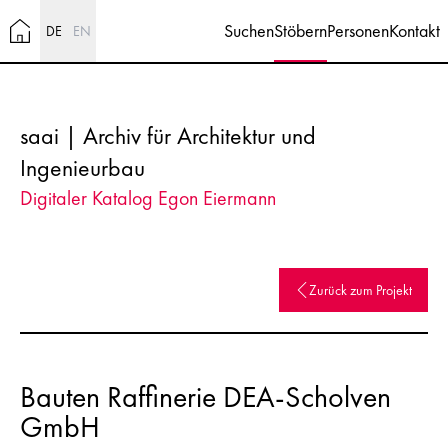
Suchen
Stöbern
Personen
Kontakt
DE
EN
saai | Archiv für Architektur und
Ingenieurbau
Digitaler Katalog Egon Eiermann
Zurück zum Projekt
Bauten Raffinerie DEA-Scholven
GmbH