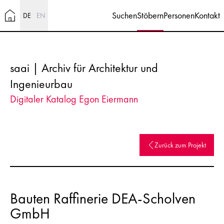
Suchen
Stöbern
Personen
Kontakt
DE
EN
saai | Archiv für Architektur und
Ingenieurbau
Digitaler Katalog Egon Eiermann
Zurück zum Projekt
Bauten Raffinerie DEA-Scholven
GmbH