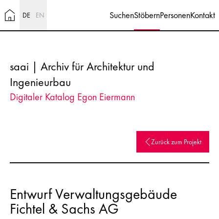
Suchen
Stöbern
Personen
Kontakt
DE
EN
saai | Archiv für Architektur und
Ingenieurbau
Digitaler Katalog Egon Eiermann
Zurück zum Projekt
Entwurf Verwaltungsgebäude
Fichtel & Sachs AG